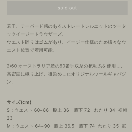
売
売
格
り
り
sold out
切
切
れ
れ
て
て
い
い
若干、テーパード感のあるストレートシルエットのツータ
る
る
か
か
ックイージートラウザーズ。
販
販
売
売
ウエスト廻りはゴムがあり、イージー仕様のため様々なウ
で
で
き
き
エスト位置で着用可能。
ま
ま
せ
せ
ん
ん
2/60 オーストラリア産の60番手双糸の梳毛糸を使用し、
高密度に織り上げ、後染めしたオリジナルウールギャバジ
ン。
サイズ(cm)
S：ウエスト 60~86 股上 36 股下 72 わたり 34 裾幅
23
M：ウエスト 64~90 股上 36.5 股下 74 わたり 35 裾