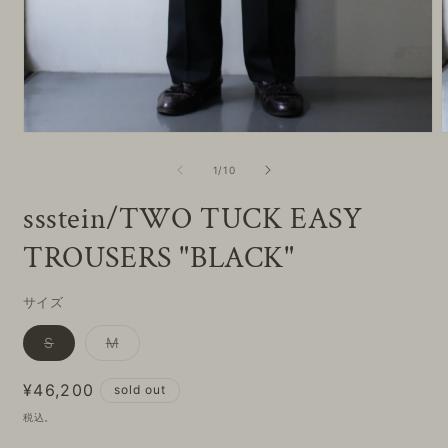
モ
ー
の
1
/
10
ダ
ル
ssstein/TWO TUCK EASY
で
メ
TROUSERS "BLACK"
デ
ィ
ア
(1)
(
サイズ
を
開
バ
バ
S
M
く
リ
リ
エ
エ
ー
ー
通
¥46,200
sold out
シ
シ
ョ
ョ
常
税込。
ン
ン
価
は
は