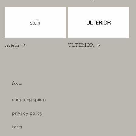
ssstein
ULTERIOR
feets
shopping guide
privacy policy
term