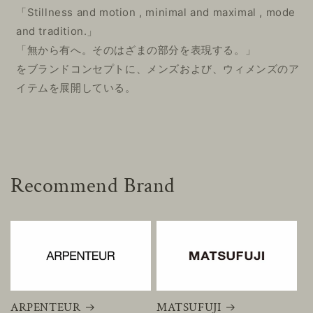
「Stillness and motion , minimal and maximal , mode
and tradition.」
「無から有へ。そのはざまの部分を表現する。」
をブランドコンセプトに、メンズおよび、ウィメンズのア
イテムを展開している。
Recommend Brand
ARPENTEUR
MATSUFUJI