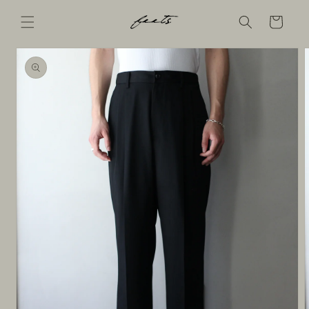
コンテ
ンツに
Cart
進む
商品情
報にス
キップ