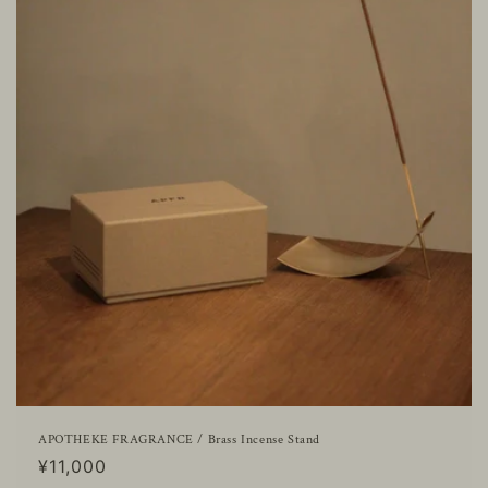
APOTHEKE FRAGRANCE / Brass Incense Stand
通
¥11,000