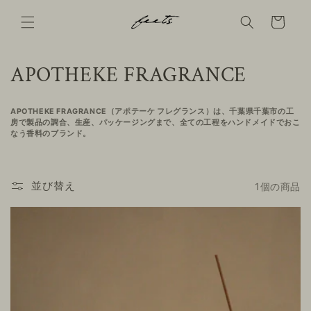
コンテ
ンツに
Cart
進む
コ
APOTHEKE FRAGRANCE
レ
APOTHEKE FRAGRANCE（アポテーケ フレグランス）は、
千葉県千葉市の工
ク
房で製品の調合、生産、パッケージングまで、
全ての工程をハンドメイドでおこ
なう香料のブランド。
シ
ョ
並び替え
1個の商品
ン
: