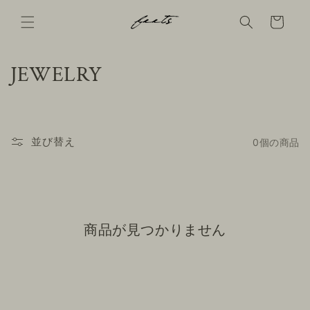
コンテ
ンツに
Cart
進む
コ
JEWELRY
レ
ク
並び替え
0個の商品
シ
ョ
ン
商品が見つかりません
: