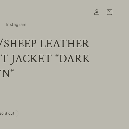
Log
Cart
in
Instagram
in/SHEEP LEATHER
HT JACKET "DARK
N"
sold out