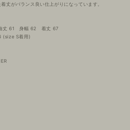
た着丈がバランス良い仕上がりになっています。
袖丈 61 身幅 62 着丈 67
(size S着用)
HER
N