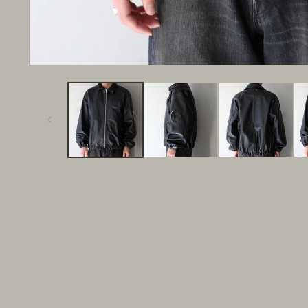
モ
ー
ダ
ル
で
メ
デ
ィ
ア
(1)
を
開
く