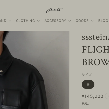
AND
CLOTHING
ACCESSORY
GOODS
BLOG
ssste
FLIG
BROW
サイズ
バ
S
リ
エ
ー
通
¥145,200
シ
ョ
常
税込。
ン
は