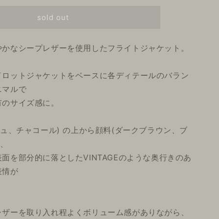
sold out
やかなシープレザーを使用したフライトジャケット。
イロットジャケットをベースに各ディテールのバラン
ニマルで
有のサイズ感に。
ジュ、チャコール) の上から顔料(ダークブラウン、ブ
せ、
面を部分的に落としたVINTAGEのような奥行きのあ
表情が
ャザーを取り入れ程よくボリューム感がありながら、