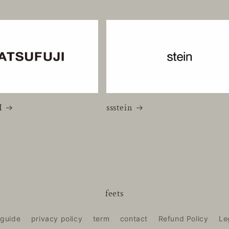
I
ssstein
feets
 guide
privacy policy
term
contact
Refund Policy
Le