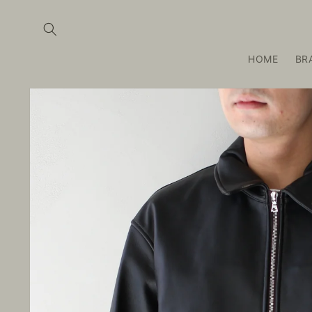
コンテ
ンツに
進む
HOME
BR
商品情
報にス
キップ