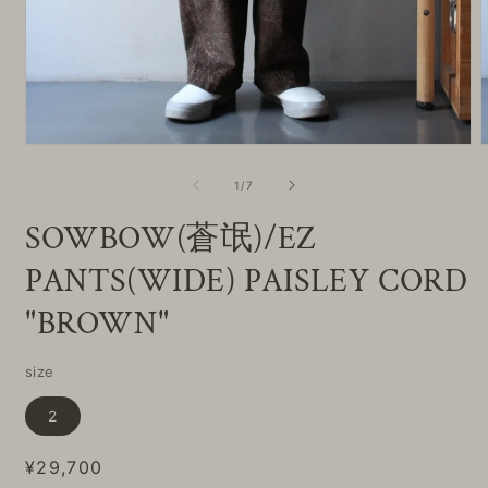
モ
ー
の
1
/
7
ダ
ル
SOWBOW(蒼氓)/EZ
で
メ
PANTS(WIDE) PAISLEY CORD
デ
ィ
ア
"BROWN"
(1)
(
を
開
size
く
2
通
¥29,700