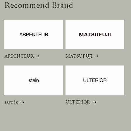
Recommend Brand
ARPENTEUR
MATSUFUJI
ssstein
ULTERIOR