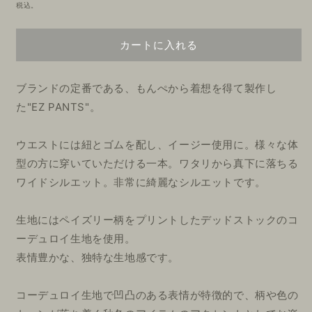
常
税込。
価
格
カートに入れる
ブランドの定番である、もんぺから着想を得て製作し
た"EZ PANTS"。
ウエストには紐とゴムを配し、イージー使用に。様々な体
型の方に穿いていただける一本。ワタリから真下に落ちる
ワイドシルエット。非常に綺麗なシルエットです。
生地にはペイズリー柄をプリントしたデッドストックのコ
ーデュロイ生地を使用。
表情豊かな、独特な生地感です。
コーデュロイ生地で凹凸のある表情が特徴的で、柄や色の