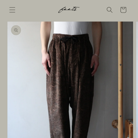
コンテ
ンツに
Cart
進む
商品情
報にス
キップ