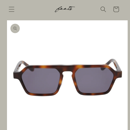
コンテ
ンツに
Cart
進む
商品情
報にス
キップ