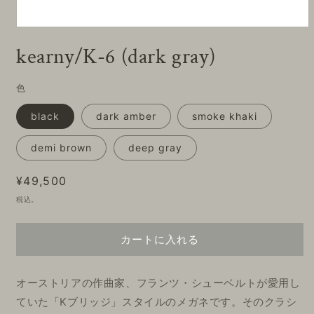
モ
ー
kearny/K-6 (dark gray)
ダ
ル
で
色
メ
デ
black
dark amber
smoke khaki
ィ
ア
(1)
demi brown
deep gray
を
開
通
¥49,500
く
常
税込。
価
格
カートに入れる
オーストリアの作曲家、フランツ・シューベルトが愛用し
ていた「Kブリッジ」スタイルのメガネです。そのクラシ