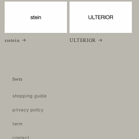
ssstein
ULTERIOR
feets
shopping guide
privacy policy
term
contact