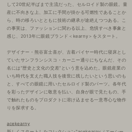
して20世紀半ばまで主流だった、セルロイド製の眼鏡。量
産に不向きな上、加工に手間が掛かる可燃性であることか
ら、時の移ろいとともに技術の継承が途絶えつつある。こ
の事実は、ファッションに関わる以上、危惧すべき事象と
感じ、2013年に眼鏡ブランド＜kearny＞をスタート。
デザイナー・熊谷富士喜が、古着バイヤー時代に寝床とし
ていたサンフランシスコ・カーニー通りにちなんだ、その
名には“歴史と文化の交差”という意を込めた。眼鏡産業の
いち時代を支えた職人技を後世に残したいという思いのも
と、すべての眼鏡に用いたセルロイド製のパーツ。各年代
を彩ったデザインに敬意を払い、自身が眼で見たもの、手
で触れたものをプロダクトに溶け込ませる一意専心な物作
りを探求する。
acekearny
新しくスタートしたコレクション"acekearny（エーシー