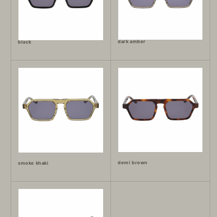
dark amber
black
demi brown
smoke khaki