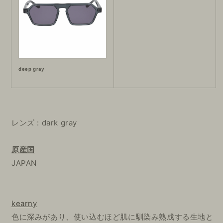
deep gray
レンズ : dark gray
原産国
JAPAN
kearny
色に深みがあり、使い込むほど肌に馴染み熟成する生地と