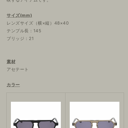
サイズ(mm)
レンズサイズ（横×縦）48×40
テンプル長：145
ブリッジ：21
素材
アセテート
カラー