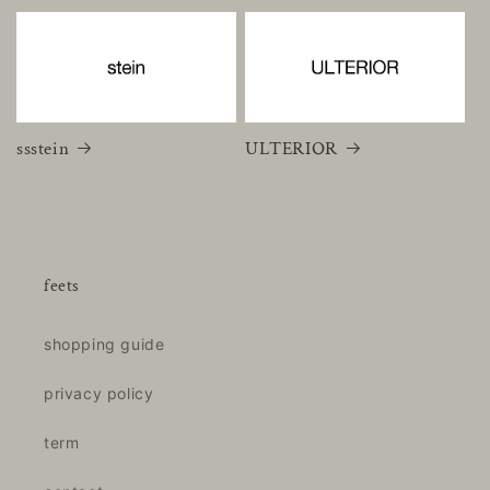
ssstein
ULTERIOR
feets
shopping guide
privacy policy
term