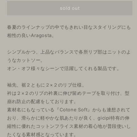
売
売
売
格
り
り
り
sold out
切
切
切
れ
れ
れ
て
て
て
い
い
い
春夏のラインナップの中でもきれい目なスタイリングにも
る
る
る
か
か
か
相性の良いAragosta。
販
販
販
売
売
売
で
で
で
き
き
き
シンプルかつ、上品なバランスで各所リブ部はニットのよ
ま
ま
ま
せ
せ
せ
うなカットソー。
ん
ん
ん
オン・オフ様々なシーンで活躍してくれる製品です。
袖先、裾２ともに２×２のリブ仕様。
衿は２×２のリブの衿裏に伸び留めテープを取り付け、型
崩れ防止の配慮をしております。
素材名にもなっている『Cotone Soft』からも連想されて
おり、滑らかに軽やかな肌あたりが良く、
gicipi特有の伸
縮性に優れたコットンフライス素材の
着心地が普段使いし
たくなる素材感となっています。