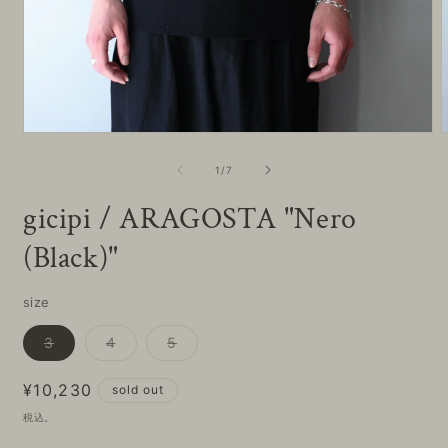
モ
ー
の
1
/
7
ダ
ル
gicipi / ARAGOSTA "Nero
で
メ
(Black)"
デ
ィ
ア
(
(1)
size
を
開
バ
バ
バ
3
4
5
く
リ
リ
リ
エ
エ
エ
ー
ー
ー
通
¥10,230
sold out
シ
シ
シ
ョ
ョ
ョ
常
税込。
ン
ン
ン
価
は
は
は