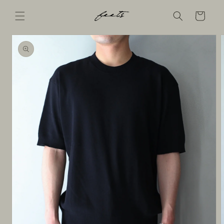
コンテ
ンツに
Cart
進む
商品情
報にス
キップ