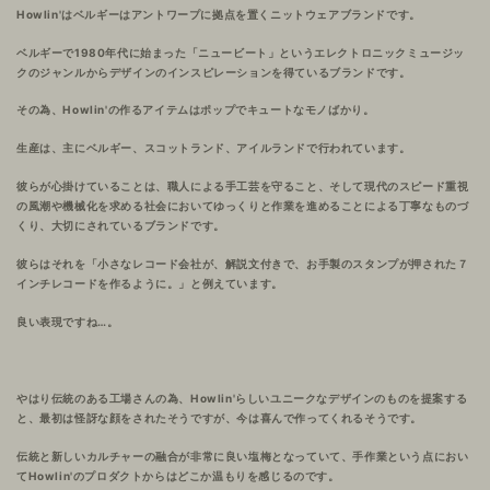
Howlin'はベルギーはアントワープに拠点を置くニットウェアブランドです。
ベルギーで1980年代に始まった「ニュービート」というエレクトロニックミュージッ
クのジャンルからデザインのインスピレーションを得ているブランドです。
その為、Howlin'の作るアイテムはポップでキュートなモノばかり。
生産は、主にベルギー、スコットランド、アイルランドで行われています。
彼らが心掛けていることは、職人による手工芸を守ること、そして現代のスピード重視
の風潮や機械化を求める社会においてゆっくりと作業を進めることによる丁寧なものづ
くり、大切にされているブランドです。
彼らはそれを「小さなレコード会社が、解説文付きで、お手製のスタンプが押された７
インチレコードを作るように。」と例えています。
良い表現ですね…。
やはり伝統のある工場さんの為、Howlin'らしいユニークなデザインのものを提案する
と、最初は怪訝な顔をされたそうですが、今は喜んで作ってくれるそうです。
伝統と新しいカルチャーの融合が非常に良い塩梅となっていて、手作業という点におい
てHowlin'のプロダクトからはどこか温もりを感じるのです。