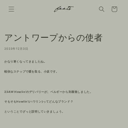
コンテ
ンツに
Cart
進む
アントワープからの使者
2023年12月3日
かなり寒くなってきましたね。
軽快なステップで暖を取る、小坂です。
23AW Howlin'のデリバリーが、ベルギーから到着致しました。
そもそもHowlin'(ハウリン)ってどんなブランド？
ということでざっと説明していきましょう。